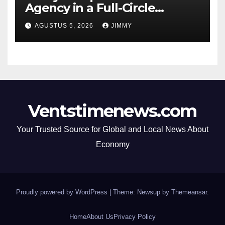
Agency in a Full-Circle
Reunion for Tech Founders
AGUSTUS 5, 2026
JIMMY
Ventstimenews.com
Your Trusted Source for Global and Local News About
Economy
Proudly powered by WordPress
|
Theme: Newsup by
Themeansar
.
Home
About Us
Privacy Policy