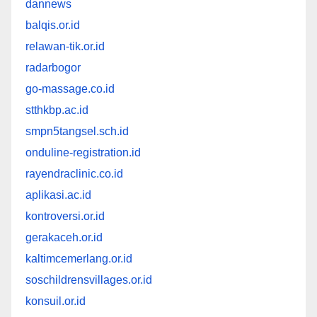
dannews
balqis.or.id
relawan-tik.or.id
radarbogor
go-massage.co.id
stthkbp.ac.id
smpn5tangsel.sch.id
onduline-registration.id
rayendraclinic.co.id
aplikasi.ac.id
kontroversi.or.id
gerakaceh.or.id
kaltimcemerlang.or.id
soschildrensvillages.or.id
konsuil.or.id