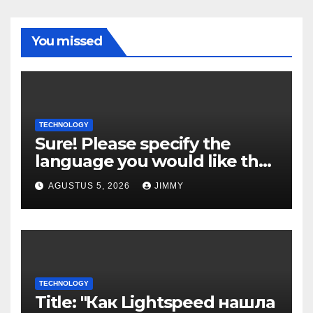
You missed
TECHNOLOGY
Sure! Please specify the
language you would like the
title to be in.
AGUSTUS 5, 2026
JIMMY
TECHNOLOGY
Title: "Как Lightspeed нашла