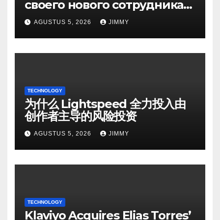
своего нового сотрудника
через личное сообщение в
AGUSTUS 5, 2026
JIMMY
Instagram"
TECHNOLOGY
为什么 Lightspeed 全力投入由
创作者主导的风险投资
AGUSTUS 5, 2026
JIMMY
TECHNOLOGY
Klaviyo Acquires Elias Torres’